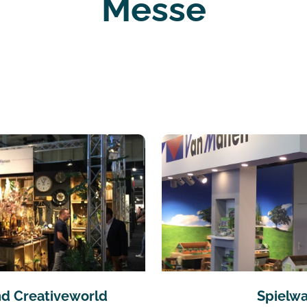
Messe
nd Creativeworld
Spielw