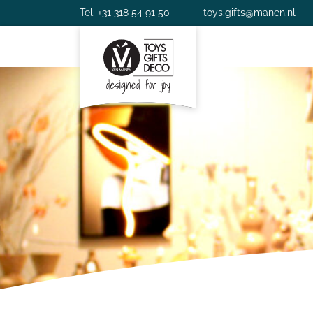
Tel. +31 318 54 91 50
toys.gifts@manen.nl