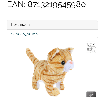
EAN: 8713219545980
Bestanden
660680_08.mp4