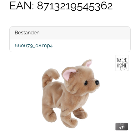
EAN: 8713219545362
Bestanden
660679_08.mp4