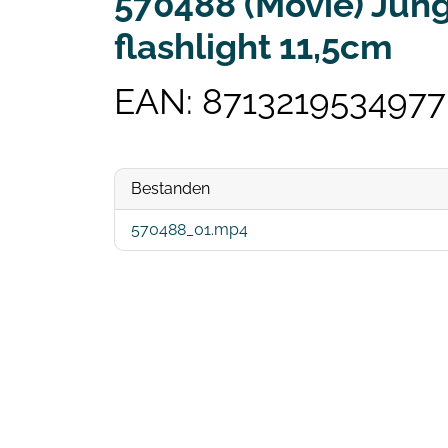
570488 (Movie) Jung
flashlight 11,5cm
EAN: 8713219534977
Bestanden
570488_01.mp4