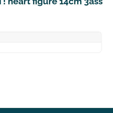
T! heart figure 14cm 3ass