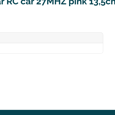
ar RC car 27MHZ pink 13,5c