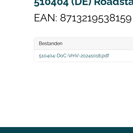
510404 (DE) Roadst
EAN: 8713219538159
Bestanden
510404-DoC-VmV-20241018.pdf