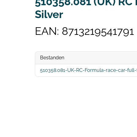
510358.081 (UK) RC 
Silver
EAN: 8713219541791
Bestanden
510358.081-UK-RC-Formula-race-car-full-f