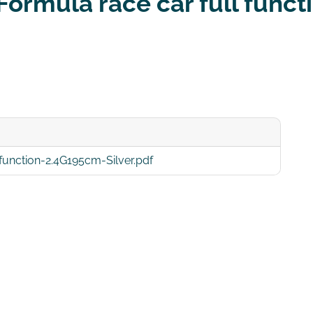
Formula race car full func
unction-2.4G195cm-Silver.pdf