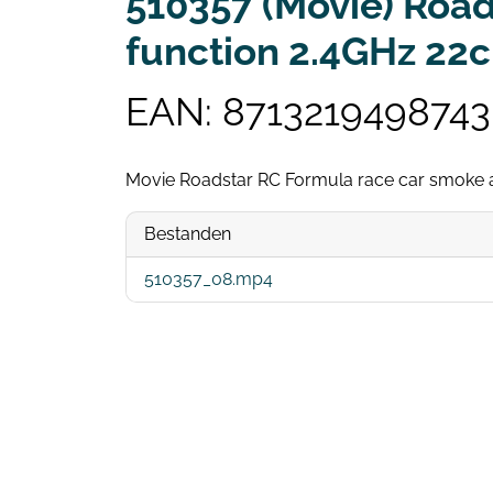
510357 (Movie) Road
function 2.4GHz 22
EAN: 8713219498743
Movie Roadstar RC Formula race car smoke an
Bestanden
510357_08.mp4