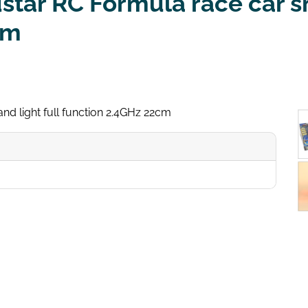
star RC Formula race car sm
cm
d light full function 2.4GHz 22cm