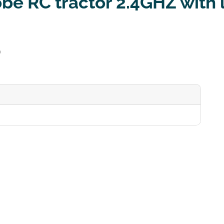
be RC tractor 2.4GHZ with l
0