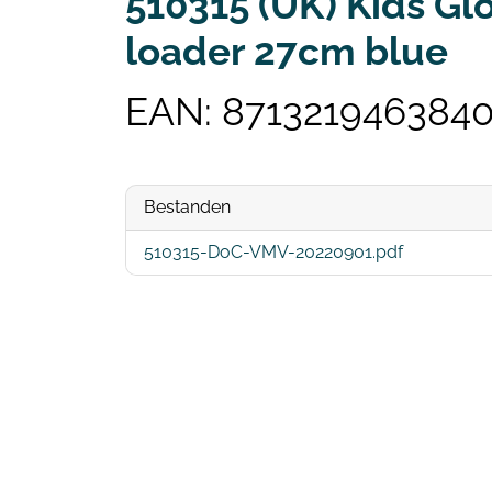
510315 (UK) Kids Glo
loader 27cm blue
EAN: 871321946384
Bestanden
510315-DoC-VMV-20220901.pdf