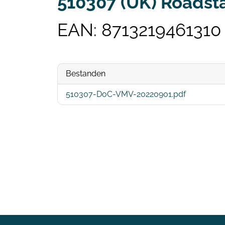
510307 (UK) Roadsta
EAN: 8713219461310
Bestanden
510307-DoC-VMV-20220901.pdf