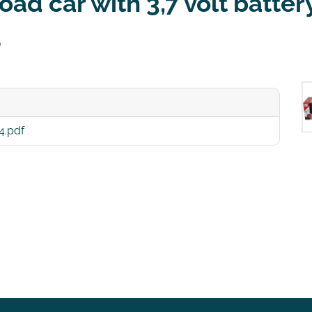
oad car with 3,7 volt batter
6
4.pdf