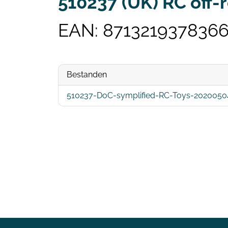
510237 (UK) RC off-r
EAN: 871321937836
Bestanden
510237-DoC-symplified-RC-Toys-2020050