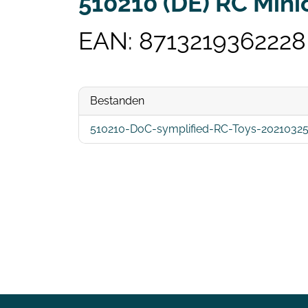
510210 (DE) RC Mini
EAN: 8713219362228
Bestanden
510210-DoC-symplified-RC-Toys-20210325