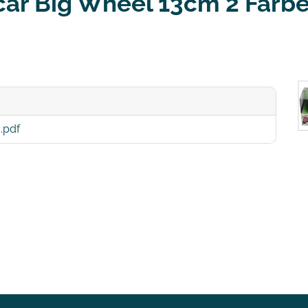
car Big Wheel 13cm 2 Farb
.pdf