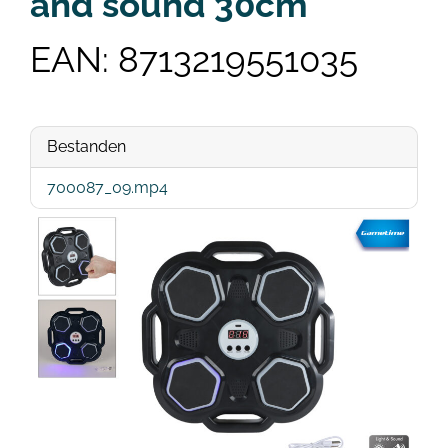
and sound 30cm
EAN: 8713219551035
Bestanden
700087_09.mp4