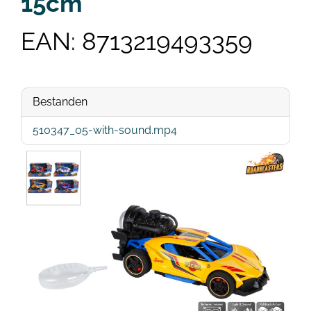
15cm
EAN: 8713219493359
Bestanden
510347_05-with-sound.mp4