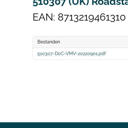
510307 (UK) Roadsta
EAN: 8713219461310
Bestanden
510307-DoC-VMV-20220901.pdf